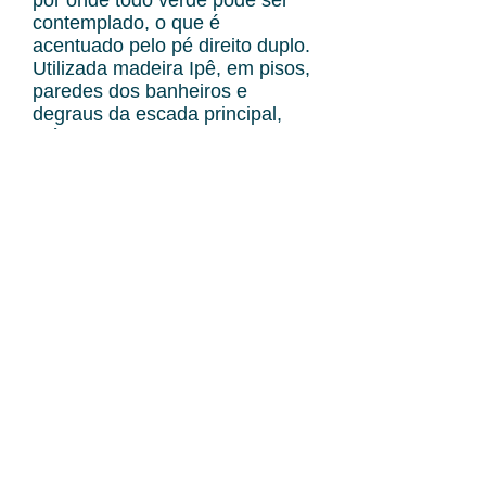
por onde todo verde pode ser
contemplado, o que é
acentuado pelo pé direito duplo.
Utilizada madeira Ipê, em pisos,
paredes dos banheiros e
degraus da escada principal,
mármore branco em pisos e
escada externa e paredes
duplas, para uma melhor
ambiência acústica e climática.
LUCIA HELENA ANDRADE
LIMA
ANA JARDIM
VOLTAR CASA BAOBÁ
VOLTAR PARA ESCRITÓRIO ADVOCACIA